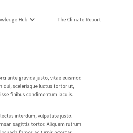
owledge Hub
The Climate Report
orci ante gravida justo, vitae euismod
 dui, scelerisque luctus tortor ut,
disse finibus condimentum iaculis.
 lectus interdum, vulputate justo.
umsan sagittis tortor. Aliquam rutrum
malesuada fames ac turpis egestas.