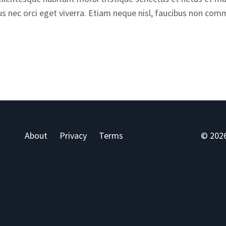
us nec orci eget viverra. Etiam neque nisl, faucibus non c
About
Privacy
Terms
© 2026