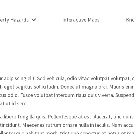
erty Hazards
Interactive Maps
Kn
adipiscing elit. Sed vehicula, odio vitae volutpat volutpat, 
 eget sagittis sollicitudin. Donec ut magna orci. Mauris enim
tus odio. Fusce volutpat interdum risus quis viverra. Suspen
at ut id sem.
ibero fringilla quis. Pellentesque at est placerat, tincidunt
 tincidunt. Maecenas rutrum ornare nulla in iaculis. Nam acc
 Pellentesque habitant morbi tristique senectus et netus et 