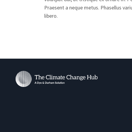
Praesent a neque metus. Phasellus vari
libero.